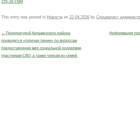
235-26 СМИ
This entry was posted in
Новости
on
22.04.2026
by
Специалист админист
←
Прокуратурой Кильмезского района
Информация пра
Post navigation
проводится «горячая линия» по вопросам
предоставления мер социальной поддержки
участникам СВО, а также членам их семей.