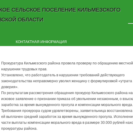
КОЕ СЕЛЬСКОЕ ПОСЕЛЕНИЕ КИЛЬМЕЗСКОГО
ВСКОЙ ОБЛАСТИ
Skip to content
КОНТАКТНАЯ ИНФОРМАЦИЯ
Прокуратура Кильмезского района провела проверку по обращению местно
нарушении трудовых прав.
Установлено, что работодатель в нарушении требований действующего
законодательства неправомерно уволил женщину с формулировкой «утрата
доверия».
По результатам рассмотрения обращения прокурор Кильмезского района на
исковое заявление о признании приказа об увольнении незаконным, о взыск
заработка за время вынужденного прогула и компенсации морального вреда.
Требования прокурора судом удовлетворены, заявительница восстановлена
ей выплачен средний заработок за время вынужденного прогула. Исполнени
части выплаты компенсации морального вреда в размере 30.000 рублей нах
прокуратуры района.