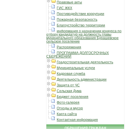
Правовые акты
ГИС ЖКХ
Противодействие коррупции
Пожарная безопасность
Благоустройство территории
информация о назначении конкурса по
отбору кандидатур на должность главы
муниципального образования Бурашевское
сельское поселение
Распоряжения
ПРОГРАММА ДОЛГОСРОЧНЫХ
СБЕРЕЖЕНИЙ
Градостроительная деятельность
Муниципальные услуги
Кадровая служба
Деятельность администрации
Защита от ЧС
Сельская Дума
Бюджет поселения
Фото-галерея
Отходы и мусор
Карта сайта
Контактная информация
ОБРАЩЕНИЯ ГРАЖДАН