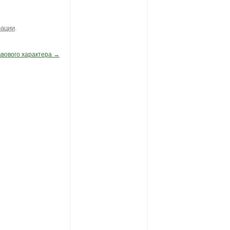
рации
.
вового характера
→