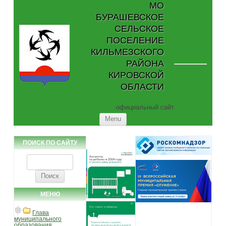
МО
БУРАШЕВСКОЕ
СЕЛЬСКОЕ
ПОСЕЛЕНИЕ
КИЛЬМЕЗСКОГО
РАЙОНА
КИРОВСКОЙ
ОБЛАСТИ
официальный сайт
Skip to content
Menu
ПОИСК ПО САЙТУ
Найти:
МЕНЮ
Глава
муниципального
образования