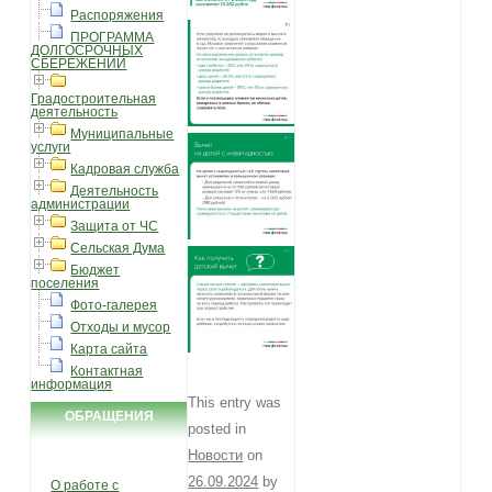
Распоряжения
ПРОГРАММА
ДОЛГОСРОЧНЫХ
СБЕРЕЖЕНИЙ
Градостроительная
деятельность
Муниципальные
услуги
Кадровая служба
Деятельность
администрации
Защита от ЧС
Сельская Дума
Бюджет
поселения
Фото-галерея
Отходы и мусор
Карта сайта
Контактная
информация
This entry was
ОБРАЩЕНИЯ
posted in
ГРАЖДАН
Новости
on
26.09.2024
by
О работе с