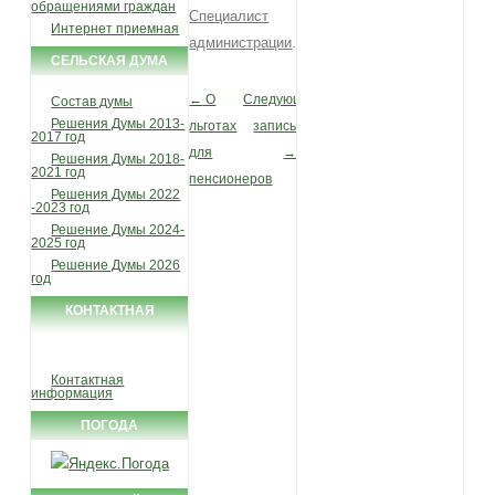
обращениями граждан
Специалист
Интернет приемная
администрации
.
СЕЛЬСКАЯ ДУМА
←
О
Следующая
Post navigation
Состав думы
Решения Думы 2013-
льготах
запись
2017 год
для
→
Решения Думы 2018-
2021 год
пенсионеров
Решения Думы 2022
-2023 год
Решение Думы 2024-
2025 год
Решение Думы 2026
год
КОНТАКТНАЯ
ИНФОРМАЦИЯ
Контактная
информация
ПОГОДА