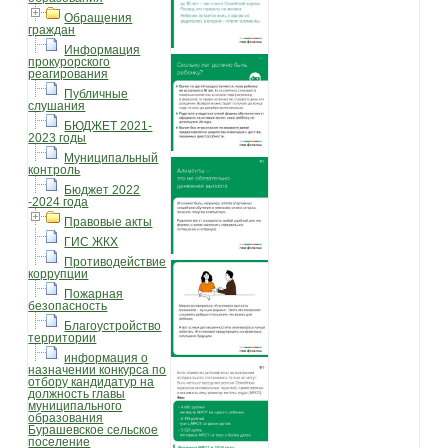
Обращения
граждан
Информация
прокурорского
реагирования
Публичные
слушания
БЮДЖЕТ 2021-
2023 годы
Муниципальный
контроль
Бюджет 2022
-2024 года
Правовые акты
ГИС ЖКХ
Противодействие
коррупции
Пожарная
безопасность
Благоустройство
территории
информация о
назначении конкурса по
отбору кандидатур на
должность главы
муниципального
образования
Бурашевское сельское
поселение