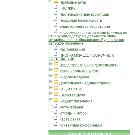
Правовые акты
ГИС ЖКХ
Противодействие коррупции
Пожарная безопасность
Благоустройство территории
информация о назначении конкурса по
отбору кандидатур на должность главы
муниципального образования Бурашевское
сельское поселение
Распоряжения
ПРОГРАММА ДОЛГОСРОЧНЫХ
СБЕРЕЖЕНИЙ
Градостроительная деятельность
Муниципальные услуги
Кадровая служба
Деятельность администрации
Защита от ЧС
Сельская Дума
Бюджет поселения
Фото-галерея
Отходы и мусор
Карта сайта
Контактная информация
ОБРАЩЕНИЯ ГРАЖДАН