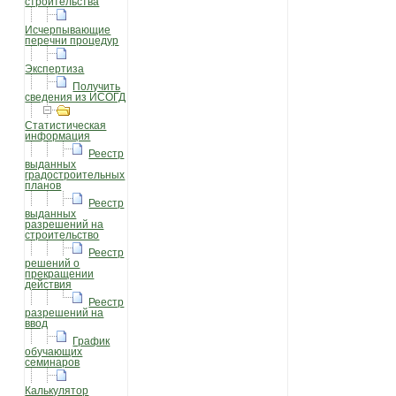
строительства
Исчерпывающие
перечни процедур
Экспертиза
Получить
сведения из ИСОГД
Статистическая
информация
Реестр
выданных
градостроительных
планов
Реестр
выданных
разрешений на
строительство
Реестр
решений о
прекращении
действия
Реестр
разрешений на
ввод
График
обучающих
семинаров
Калькулятор