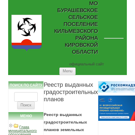
МО
БУРАШЕВСКОЕ
СЕЛЬСКОЕ
ПОСЕЛЕНИЕ
КИЛЬМЕЗСКОГО
РАЙОНА
КИРОВСКОЙ
ОБЛАСТИ
официальный сайт
Skip to content
Menu
Реестр выданных
ПОИСК ПО САЙТУ
градостроительных
Найти:
планов
Реестр выданных
МЕНЮ
градостроительных
Глава
планов земельных
муниципального
образования