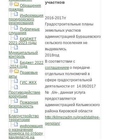
участков
Обращения
граждан
Информация
2016-2017гг
прокурорского
реагирования
Градостроительные планы
Публичные
земельных участков
слушания
администрацией Бурашевского
БЮДЖЕТ
2021-2023 годы
сельского поселения не
выдавались.
Муниципальный
2018год
контроль
В соответствии с
Бюджет 2022
-2024 года
соглашением
о передаче
Правовые
отдельных полномочий в
акты
сфере градостроительной
ГИС ЖКХ
деятельности от 14.06/2017
Противодействие
№ ,б/н-, данная услуга
коррупции
предоставляется
Пожарная
администрацией Кильмезского
безопасность
района Кировской области
Благоустройство
http://kilmezadm.ru/grad/stat/ree-
территории
genplan/
информация
о назначении
конкурса по отбору
кандидатур на