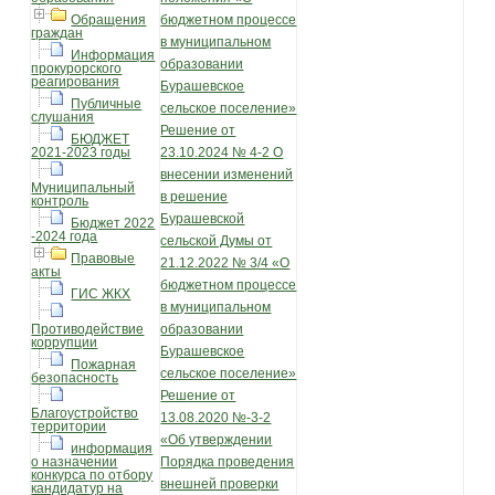
Обращения
бюджетном процессе
граждан
в муниципальном
Информация
образовании
прокурорского
реагирования
Бурашевское
Публичные
сельское поселение»
слушания
Решение от
БЮДЖЕТ
2021-2023 годы
23.10.2024 № 4-2 О
внесении изменений
Муниципальный
в решение
контроль
Бурашевской
Бюджет 2022
-2024 года
сельской Думы от
Правовые
21.12.2022 № 3/4 «О
акты
бюджетном процессе
ГИС ЖКХ
в муниципальном
Противодействие
образовании
коррупции
Бурашевское
Пожарная
сельское поселение»
безопасность
Решение от
Благоустройство
13.08.2020 №-3-2
территории
«Об утверждении
информация
о назначении
Порядка проведения
конкурса по отбору
внешней проверки
кандидатур на