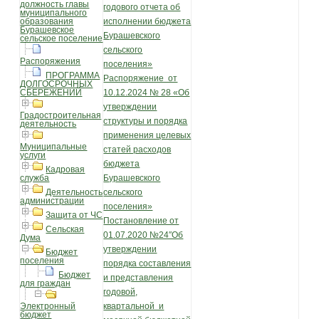
должность главы
годового отчета об
муниципального
образования
исполнении бюджета
Бурашевское
Бурашевского
сельское поселение
сельского
Распоряжения
поселения»
ПРОГРАММА
Распоряжение от
ДОЛГОСРОЧНЫХ
СБЕРЕЖЕНИЙ
10.12.2024 № 28 «Об
утверждении
Градостроительная
структуры и порядка
деятельность
применения целевых
Муниципальные
статей расходов
услуги
бюджета
Кадровая
служба
Бурашевского
Деятельность
сельского
администрации
поселения»
Защита от ЧС
Постановление от
Сельская
01.07.2020 №24″Об
Дума
утверждении
Бюджет
поселения
порядка составления
Бюджет
и представления
для граждан
годовой,
Электронный
квартальной и
бюджет