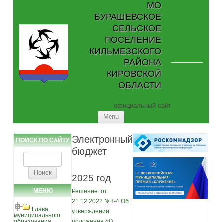
МО
БУРАШЕВСКОЕ
СЕЛЬСКОЕ
ПОСЕЛЕНИЕ
КИЛЬМЕЗСКОГО
РАЙОНА
КИРОВСКОЙ
ОБЛАСТИ
официальный сайт
Skip to content
Menu
Электронный
ПОИСК ПО САЙТУ
бюджет
Найти:
2025 год
МЕНЮ
Решение от
21.12.2022 №3-4 Об
Глава
утверждении
муниципального
образования
положения «О